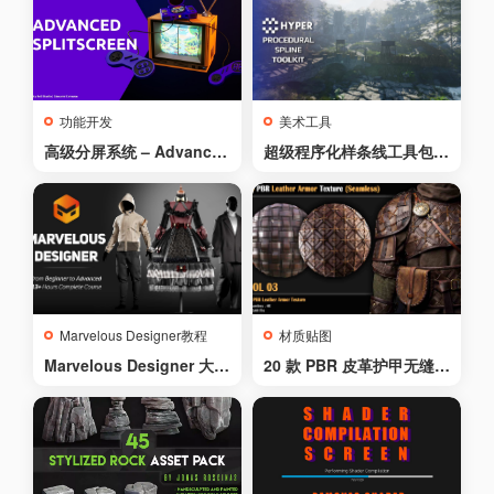
Multiplayer Blueprint Ga
me Template – Platforme
r – By Kekdot
功能开发
美术工具
高级分屏系统 – Advanced
超级程序化样条线工具包 v
Split Screen
4 – Hyper Procedural Spl
ine Toolkit v4
Marvelous Designer教程
材质贴图
Marvelous Designer 大师
20 款 PBR 皮革护甲无缝纹
课程：从零基础到进阶 – 1
理合集 (Vol 03) – 20 PBR
3+小时完整课程 – Marvel
Leather Armor Texture /S
ous Designer Master – F
eamless (Vol 03)
rom Beginner to Advanc
ed – 13+ Hours Complet