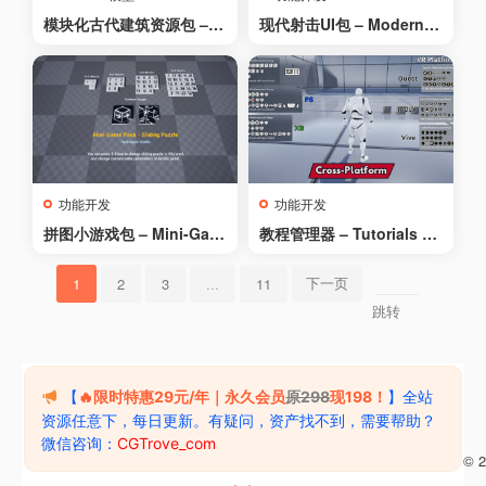
模块化古代建筑资源包 – M
现代射击UI包 – Modern S
odular Ancient Architect
hooting UI Pack
ure Asset Pack
功能开发
功能开发
拼图小游戏包 – Mini-Gam
教程管理器 – Tutorials M
e Pack – Sliding Puzzle
anager
下一页
1
2
3
...
11
跳转
【
🔥限时特惠29元/年｜永久会员
原298
现198！
】全站
资源任意下，每日更新。有疑问，资产找不到，需要帮助？
微信咨询：
CGTrove_com
苏ICP备2024117842号-1
苏公网安备32050602013061
Copyright © 