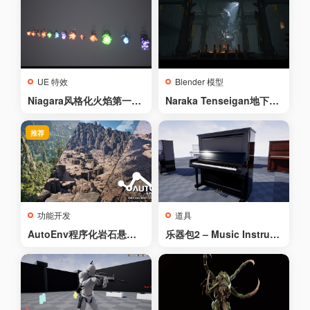
UE 特效
Blender 模型
Niagara风格化火焰第一卷
Naraka Tenseigan地下城
– Niagara Stylized Fire V
场景 – Naraka Tenseigan
ol. 1
Dungeon Scene
推荐
功能开发
道具
AutoEnv程序化岩石悬崖 –
乐器包2 – Music Instrum
AutoEnv Procedural Roc
ents Pack 2
k Cliffs