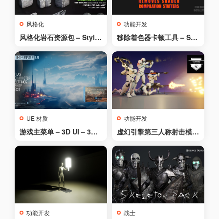
e Course
风格化
功能开发
风格化岩石资源包 – Styliz
移除着色器卡顿工具 – Sha
ed Rock Asset Pack by J
der Compilation Screen
Roscinas Low-poly 3D
– remove shader stutter
model
s
UE 材质
功能开发
游戏主菜单 – 3D UI – 3D
虚幻引擎第三人称射击模板
沉浸式UI – Game Main M
– ShootLikeMe
enu – 3D UI – 3D Immers
e UI
功能开发
战士