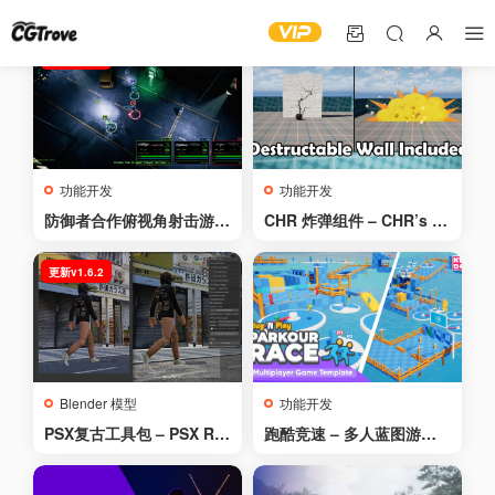
更新v3.3.5
功能开发
功能开发
防御者合作俯视角射击游戏
CHR 炸弹组件 – CHR’s B
模板V3 – Defender: Co-O
omb Component
p Top-Down Shooter V3
更新v1.6.2
Blender 模型
功能开发
PSX复古工具包 – PSX Ret
跑酷竞速 – 多人蓝图游戏
ro Tools for Blender v1.
模板 – 平台游戏 – 由Kekd
6.2
ot出品 – Parkour Race –