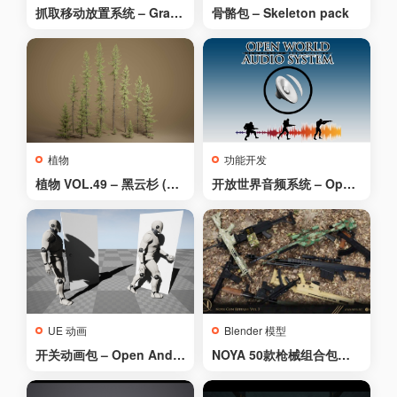
抓取移动放置系统 – Grab
骨骼包 – Skeleton pack
Move Drop System
植物
功能开发
植物 VOL.49 – 黑云杉 (Na
开放世界音频系统 – Open
nite – 无透明度) – Foliag
World Audio System
e VOL.49 – Black Spruce
(Nanite – NO TRANSPAR
ENCY)
UE 动画
Blender 模型
开关动画包 – Open And C
NOYA 50款枪械组合包第
lose Animation Pack
三卷 – NOYA 50 Gun Kitb
ash Vol 3