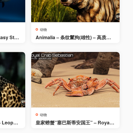
动物
sy Stra
Animalia – 条纹鬣狗(雄性) – 高质量3
D模型与动画
动物
 Leopar
皇家螃蟹”塞巴斯蒂安国王” – Royal
Crab King Sebastian