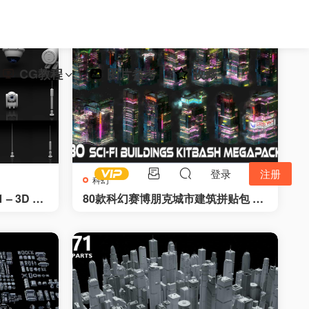
CG教程
图片参考
收藏
登录
注册
科幻
 3D Kit
80款科幻赛博朋克城市建筑拼贴包 – 8
 and sen
0 Sci-Fi Cyberpunk City Building Ki
tbash Pack