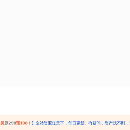
al Buildings Kit
rt 01 – Game Ready Asset
Copyright © 2025
CG Trove
- All rights reserved
会员
原298
现198！
】全站资源任意下，每日更新。有疑问，资产找不到，