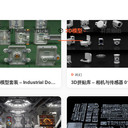
KitBash3D模型
3D模型
材质贴图
科幻
套装 – Industrial Door
3D拼贴库 – 相机与传感器 01 –
eces
bashing library – cameras
sors 01