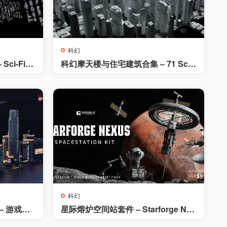
科幻
ci-Fi K
科幻摩天楼与住宅建筑合集 – 71 Sci-
l set)
Fi Skyscrapers and Residential Bui
ldings Kit
科幻
– 游戏就
星际熔炉空间站套件 – Starforge Nex
ngs – Pa
us Spacestation Kitbash Greeble A