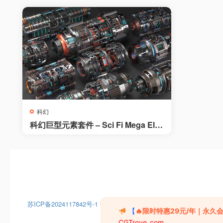
Residenti
科幻
科幻巨型元素套件 – Sci Fi Mega Ele
ments KITBASH
苏ICP备2024117842号-1
苏公网安备32050602013061
【
🔥限时特惠29元/年｜永久
CGTrove_com