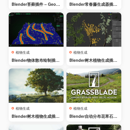
Blender苔藓插件 – GeoM
Blender常春藤生成器插件
oss Pro: Physical Moss
v2.0.2 – Baga Ivy Genera
Addon
tor v2.0.2
植物生成
植物生成
Blender物体散布绘制插件
Blender树木植物生成插件
Foliage Paint Tool v1.0
Tree Generator V2
植物生成
植物生成
Blender树木植物生成插件
Blender自动分布花草石头
The Grove 11
植物插件Grassblade v2.2