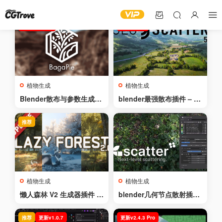
更新v11.0.11
更新v5.6.3
植物生成
植物生成
Blender散布与参数生成插
blender最强散布插件 – G
件 – Bagapie v11.0.11
eo-Scatter v5.6.3
推荐
植物生成
植物生成
懒人森林 V2 生成器插件 –
blender几何节点散射插件
树木与植物资产 – Lazy Fo
– Gscatter v0.12.0
rest V2 Generator Addon
推荐
更新v1.0.7
更新v2.4.3 Pro