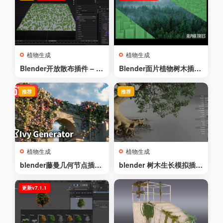
– Trees & Plants Assets
植物生成
植物生成
Blender开放散布插件 – O
Blender面片植物树木插件
penScatter v1.0.7
– Alpha Trees v2.4.3 Pro
+ Library
推荐
推荐
植物生成
植物生成
blender藤曼几何节点插件
blender 树木生长模拟插件
– Ivy Generator v1.0.0
– The Grove v1.1 + Full T
wigs Library
更新v7.1.1