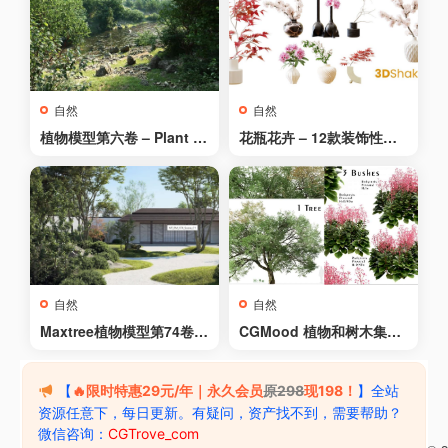
ample Pack
自然
自然
植物模型第六卷 – Plant M
花瓶花卉 – 12款装饰性室
odels Vol 6
内花瓶植物 – Flowers In V
ases – 12 Decorative Int
erior Plants In Vases
自然
自然
Maxtree植物模型第74卷 –
CGMood 植物和树木集合
12种精选乔木3D模型 | Ma
– CGMood Plants and Tr
xtree – Plant Models Vol
ees Collection
74
【
🔥限时特惠29元/年｜永久会员
原298
现198！
】全站
资源任意下，每日更新。有疑问，资产找不到，需要帮助？
微信咨询：
CGTrove_com