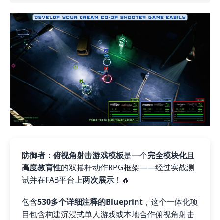
防御者：俯视角射击游戏模板
是一个
完全模块化
且
高度教育性
的双摇杆动作RPG框架——经过实战测
试并在FAB平台上
两次展示
！🔥
包含
530多个详细注释的Blueprint
，这个一体化项
目包含构建沉浸式单人游戏或本地合作俯视角射击