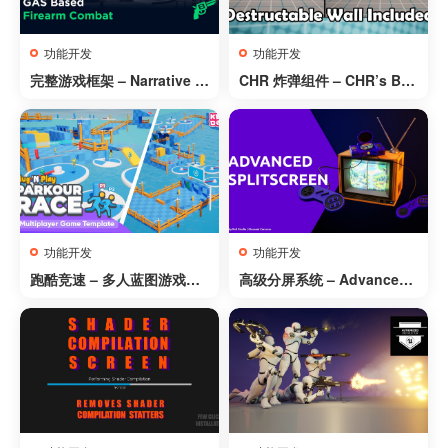
功能开发
功能开发
完整游戏框架 – Narrative Pr
CHR 炸弹组件 – CHR’s Bo
o 2 – Complete Game Fra
mb Component
mework
功能开发
功能开发
跑酷竞速 – 多人蓝图游戏模
高级分屏系统 – Advanced
板 – 平台游戏 – 由Kekdot出
Split Screen
品 – Parkour Race – Multi
player Blueprint Game Te
mplate – Platformer – By
Kekdot