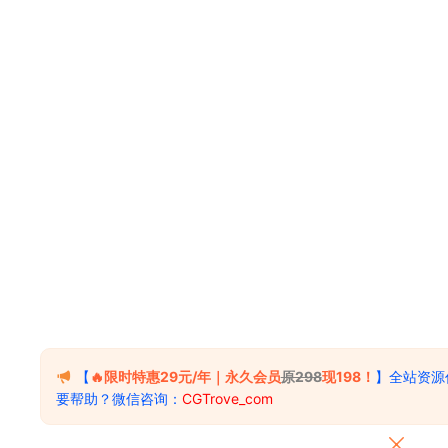
【
🔥限时特惠29元/年｜永久会员
原298
现198！
】全站资源
要帮助？微信咨询：
CGTrove_com