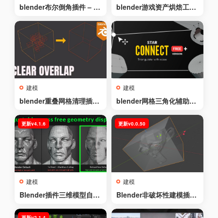
blender布尔倒角插件 – B
blender游戏资产烘焙工具
oolean Bevel v1.1.9
集 – Bake Group Tool v0.
2.1
建模
建模
blender重叠网格清理插件
blender网格三角化辅助插
– Clear Overlap v1.0
件 – Star Connect Pro v
1.0.3
更新v4.1.6
更新v0.0.50
建模
建模
Blender插件三维模型自动
Blender非破坏性建模插件
拓扑插件 – RetopoFlow v
– Modern Primitive v0.0.
4.1.6
50
更新v2.1.4