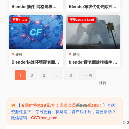
Blender插件-网格建模附
Blender布线优化去除插件
加程序 – MESHmachine v
– Instant Clean v2.2.4
0.20.1
更新v1.9.2
更新v26.1.5 Lead
建模
建模
Blender快速环境硬表面建
blender硬表面建模插件 –
模 – Creative Flow v1.9.2
HardOps v26.1.5 Lead
下一页
1
2
3
...
12
跳转
【
🔥限时特惠29元/年｜永久会员
原298
现198！
】全站
资源任意下，每日更新。有疑问，资产找不到，需要帮助？
微信咨询：
CGTrove_com
苏ICP备2024117842号-1
苏公网安备32050602013061
Copyright © 