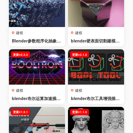
建模
建模
Blender参数程序化抽象模
blender硬表面切割建模插
型生成器插件 – BY-GEN v
件 – BoxCutter v26.1.5 St
10
iletto
更新v3.3.3
更新v2.1.0
建模
建模
blender布尔运算加速插件
blender布尔工具增强插件
– Booltron v3.3.3
– Bool Tool v2.1.0
更新v1.5.1
更新v1.1.0