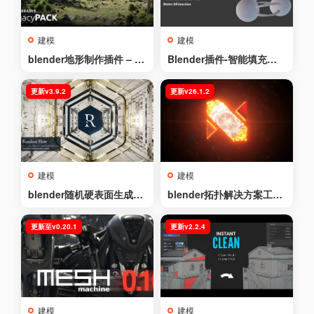
建模
建模
blender地形制作插件 – Tr
Blender插件-智能填充工
ue Terrain v5.1.4+资产库
具 – Smart Fill v1.5.0
更新v3.9.2
更新v26.1.2
建模
建模
blender随机硬表面生成插
blender拓扑解决方案工具
件 – Random Flow v3.9.2
包插件 – nSolve v26.1.2
更新至v0.20.1
更新v2.2.4
建模
建模