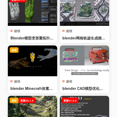
建模
建模
Blender模型变形重拓扑插
blender网格轨迹生成插件
件 – Softwrap v2.1.4
– ArchiTrace v1.0
推荐
建模
建模
blender Minecraft体素转
blender CAD模型优化插
换插件 – VoxelVision II v
件 – RapidPipeline for Bl
2.0.1
ender v1.2.0
推荐
更新v5.1.4
更新v1.5.0