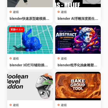
建模
建模
blender快速原型建模插件
blender AI浮雕深度图生成
– Blockout v1.5.1
雕刻插件 – Bas-Relief v1.
1.0
更新v1.3.4
建模
建模
blender 3D打印辅助插件
blender程序化抽象雕塑生
– 3D Print Toolbox v1.3.
成器 – Abstract 3D Gener
4
ator v0.1.7
建模
建模