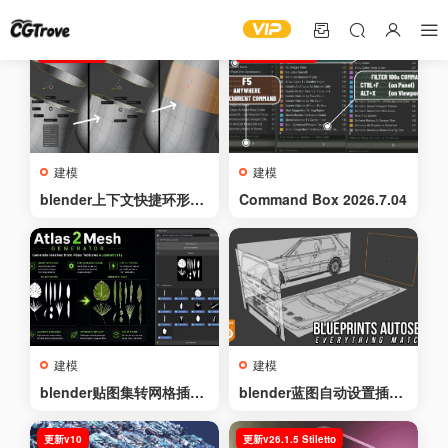
更新v0.9.51
更新2026.7.04
建模
建模
blender上下文快捷环形菜
Command Box 2026.7.04
单插件 – Context Pie v0.
9.51
建模
建模
blender贴图集转网格插件
blender蓝图自动设置插件
– Atlas2Mesh v1.0.0
– Blueprints AutoSetup
v1.3
更新v10
更新v26.1.5 Stiletto