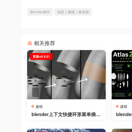
Blender插件
场景丨建模丨硬表面
相关推荐
更新v0.9.51
建模
建模
blender上下文快捷环形菜单插件
blend
– Context Pie v0.9.51
s2Mesh