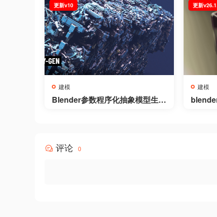
更新v10
更新v26.1.5
建模
建模
Blender参数程序化抽象模型生成
blen
器插件 – BY-GEN v10
oxCutte
评论
0