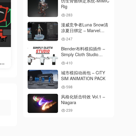
仿生骨骼绑定系统-MIMIC
Rig
283
漫威竞争者Luna Snow清
凉夏日绑定 – Marvel
Rivals Luna Snow Cool
247
Summer RIG
Blender布料模拟插件 –
Simply Cloth Studio
v2.0.02
oo
410
城市模拟动画包 – CiTY
SIM ANIMATION PACK
598
风格化斩击特效 Vol.1 –
Niagara
239