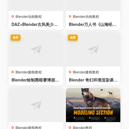
Blender动画教程
Blender动画教程
DAZ+Blender古风美少女
Blender万人书《山海经-
《小狸》角色动画制作教学
刑天》CG动画制作全流程
推荐
推荐
Blender建模教程
Blender建模教程
Blender绘制黑暗赛博朋克
Blender 奇幻环境渲染课程
世界 – Blenderで描くダー
– Fantasy Environments
クなサイバーパンクの世界
Course by Max Hay
Blender建模教程
Blender教程