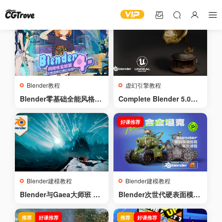
Blender教程
虚幻引擎教程
Blender零基础全能风格化
Complete Blender 5.0建
专辑特训营【第四期】
模到Unreal Engine 5.7完
整流程 – Complete Blend
好课推荐
er 5.0 Modeling to Unrea
l Engine 5.7 Pipeline
Blender建模教程
Blender建模教程
Blender与Gaea大师班 –
Blender次世代硬表面模型
程序化冰雪世界 – Blender
【Q版合金坦克】全流程教
and Gaea Masterclass –
学
推荐
好课推荐
推荐
好课推荐