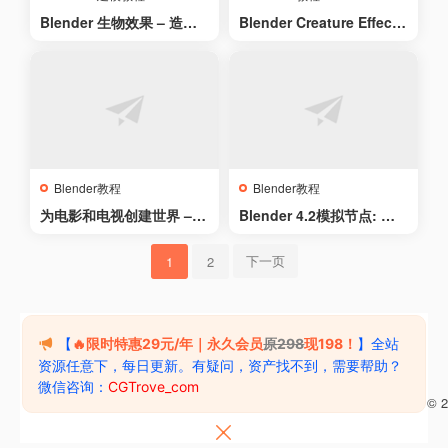
Blender 生物效果 – 造型
Blender Creature Effects
部分 – Blender Creature
完整工作流程建模 – VFX
Effects – Grooming Secti
Grace – Blender Creatur
on
e Effects The Complete
Workflow Modeling
Blender教程
Blender教程
为电影和电视创建世界 – C
Blender 4.2模拟节点: 精
reating Worlds for Film
通动画与模拟 – Blender 4.
& TV
2 Simulation Nodes: Ma
下一页
1
2
ster Animations & Simul
ation
【
🔥限时特惠29元/年｜永久会员
原298
现198！
】全站
资源任意下，每日更新。有疑问，资产找不到，需要帮助？
微信咨询：
CGTrove_com
苏ICP备2024117842号-1
苏公网安备32050602013061
Copyright © 