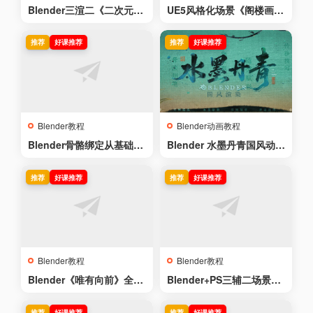
Blender三渲二《二次元教
UE5风格化场景《阁楼画
堂场景》经典案例全集教程
室》建模材质渲染全流程
【新手推荐】
推荐
好课推荐
推荐
好课推荐
Blender教程
Blender动画教程
Blender骨骼绑定从基础到
Blender 水墨丹青国风动画
高级系统式教程
渲染【六大风格案例丨国画
学堂】
推荐
好课推荐
推荐
好课推荐
Blender教程
Blender教程
Blender《唯有向前》全流
Blender+PS三辅二场景概
程环境创作/世界渲染大赛
念《赛博都市-花车巡礼》
入围作品/照片扫描
推荐
好课推荐
推荐
好课推荐