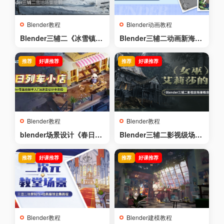
Blender教程
Blender动画教程
Blender三辅二《冰雪镇》
Blender三辅二动画新海诚
顽皮狗风格雪地场景绘制
式风格场景渲染全流程
推荐
好课推荐
推荐
好课推荐
Blender教程
Blender教程
blender场景设计《春日列
Blender三辅二影视级场景
车小店》零基础新手入门&
概念设计《女巫艾莉莎的
场景设计全流程
家》全流程教学
推荐
好课推荐
推荐
好课推荐
Blender教程
Blender建模教程