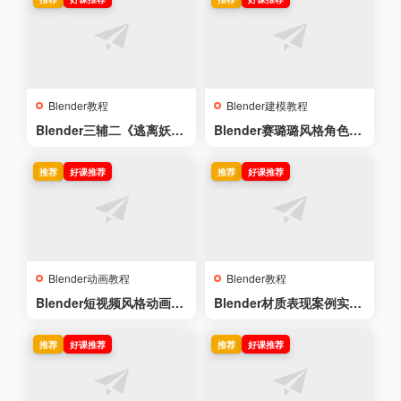
Blender教程
Blender建模教程
Blender三辅二《逃离妖
Blender赛璐璐风格角色
市》场景概念原画创作教程
《伊蕾娜》三渲二建模渲染
流程制作教程
推荐
好课推荐
推荐
好课推荐
Blender动画教程
Blender教程
Blender短视频风格动画角
Blender材质表现案例实战
色设计全流程【双案例】
教学【17类材质丨35种案
例】
推荐
好课推荐
推荐
好课推荐