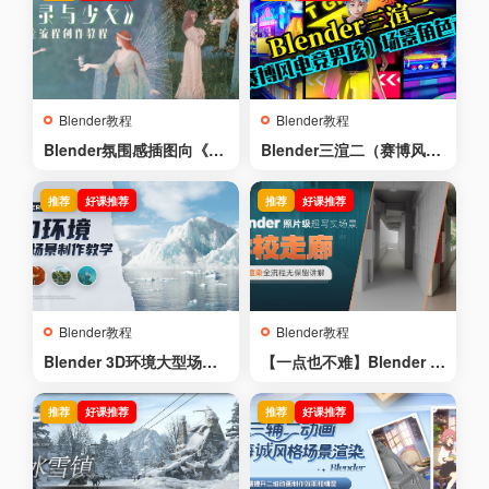
Procedural Ice World
Blender教程
Blender教程
Blender氛围感插图向《精
Blender三渲二（赛博风电
灵与少女》全流程创作教程
竞男孩）场景角色动画
推荐
好课推荐
推荐
好课推荐
Blender教程
Blender教程
Blender 3D环境大型场景
【一点也不难】Blender 照
制作全流程教学
片级超写实场景《学校走
廊》建模渲染动画全流程
推荐
好课推荐
推荐
好课推荐