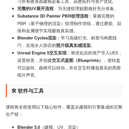
习所有硬表面建模必备工具、高效拓扑与资产优化。
完整的UV展开流程
：为无缝纹理贴图做好充分准备。
Substance 3D Painter PBR纹理流程
：掌握完整的
PBR（基于物理的渲染）纹理制作管线，通过磨损、划
痕和金属细节实现极致真实感。
Blender Cycles渲染
：学习高级灯光、材质与构图技
巧，实现令人惊叹的
照片级真实感渲染
。
Unreal Engine 5交互实现
：将优化后的资产导入UE5，
设置材质，并创建
交互式蓝图（Blueprints）
，使转盘
可以旋转、曲柄可以转动，并在交互时播放真实的黑胶
唱片声音。
🛠️ 软件与工具
课程将全程使用以下核心软件，覆盖从建模到引擎集成的完整
生产链：
Blender 5.0
（建模、UV、渲染）