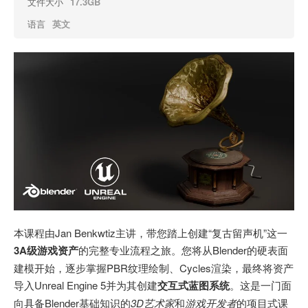
文件大小
17.3GB
语言
英文
本课程由Jan Benkwtiz主讲，带您踏上创建“复古留声机”这一
3A级游戏资产
的完整专业流程之旅。您将从Blender的硬表面
建模开始，逐步掌握PBR纹理绘制、Cycles渲染，最终将资产
导入Unreal Engine 5并为其创建
交互式蓝图系统
。这是一门面
向具备Blender基础知识的
3D艺术家
和
游戏开发者
的项目式课