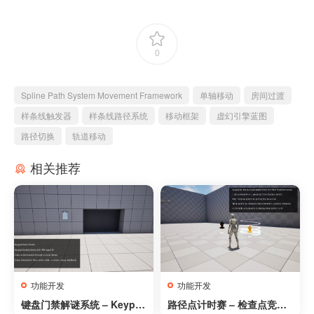
0
Spline Path System Movement Framework
单轴移动
房间过渡
样条线触发器
样条线路径系统
移动框架
虚幻引擎蓝图
路径切换
轨道移动
相关推荐
功能开发
功能开发
键盘门禁解谜系统 – Keypa
路径点计时赛 – 检查点竞赛