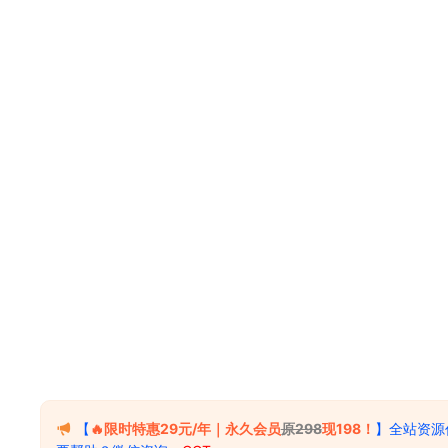
【
🔥限时特惠29元/年｜永久会员
原298
现198！
】全站资源