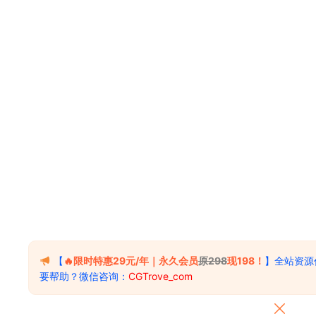
【
🔥限时特惠29元/年｜永久会员
原298
现198！
】全站资源
要帮助？微信咨询：
CGTrove_com