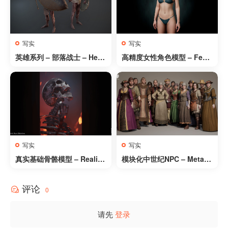
写实
写实
英雄系列 – 部落战士 – Hero
高精度女性角色模型 – Fema
es – Tribal Warrior
le Character Base Set #0
写实
写实
真实基础骨骼模型 – Realisti
模块化中世纪NPC – Metah
c Base Skeleton
uman兼容 – 男性/女性 – Mo
dular Medieval NPC – Met
评论
ahuman – Male/Female
0
请先
登录