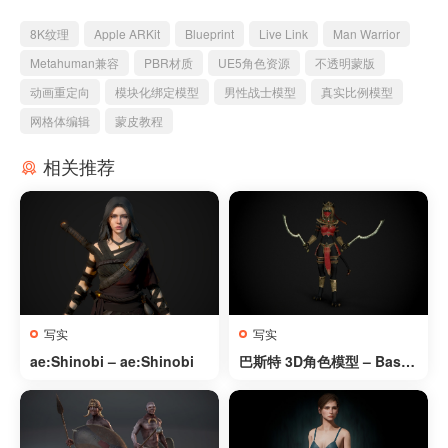
8K纹理
Apple ARKit
Blueprint
Live Link
Man Warrior
Metahuman兼容
PBR材质
UE5角色资源
不透明蒙版
动画重定向
模块化绑定模型
男性战士模型
真实比例模型
网格体编辑
蒙皮教程
相关推荐
写实
写实
ae:Shinobi – ae:Shinobi
巴斯特 3D角色模型 – Baste
t