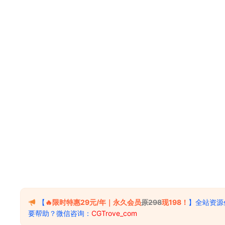
【
🔥限时特惠29元/年｜永久会员
原298
现198！
】全站资源
要帮助？微信咨询：
CGTrove_com