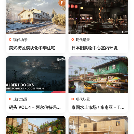
现代场景
现代场景
美式街区模块化冬季住宅
日本旧购物中心室内环境
（含完整室内）- American
（模块化、废弃、亚洲风
Drive | Modular Winter Ho
格）- Japanese Old Shop
use with Interior
ping Mall Interior Environ
ment ( Modular, Abandon
ed, Asian )
现代场景
现代场景
码头 VOL.4 – 阿尔伯特码头
泰国水上市场 / 东南亚 – Th
（模块化 / 低多边形）- DOC
ai Floating market / South
KS VOL.4 – Albert Docks
east Asia
(Modular / Low Poly)