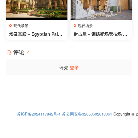
现代场景
现代场景
埃及宫殿 – Egyptian Palac
射击屋 – 训练靶场竞技场 –
e
Shoothouse – Killhouse S
hooting Range Training A
评论
rena
0
请先
登录
苏ICP备2024117842号-1
苏公网安备32050602013061
Copyright © 