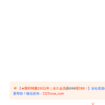
【
🔥限时特惠29元/年｜永久会员
原298
现198！
】全站资源
要帮助？微信咨询：
CGTrove_com