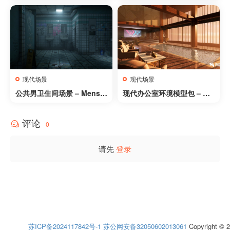
y Environment (Motel Lob
e City
by Lounge Reception)
现代场景
现代场景
公共男卫生间场景 – Mens R
现代办公室环境模型包 – Mo
oom
dern Office Environment
评论
0
请先
登录
苏ICP备2024117842号-1
苏公网安备32050602013061
Copyright © 