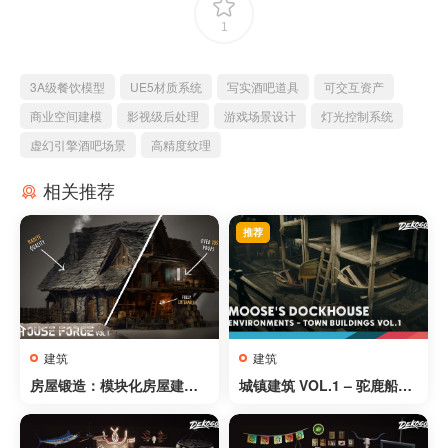
1
3A级餐饮模型
UE5材质系统
写实酒吧道具
可交互资产
商业空间建模
影视级后处理
游戏场景设计
灯光控制系统
虚幻引擎酒吧场景
高精度纹理
相关推荐
推荐
建筑
建筑
房屋锻造：模块化房屋建造
城镇建筑 VOL.1 – 驼鹿船屋
套件 – House Forge: Mod
– Town Buildings VOL.1 –
ular House Building Kit
Moose’s Dockhouse
(Modular Houses, Mediev