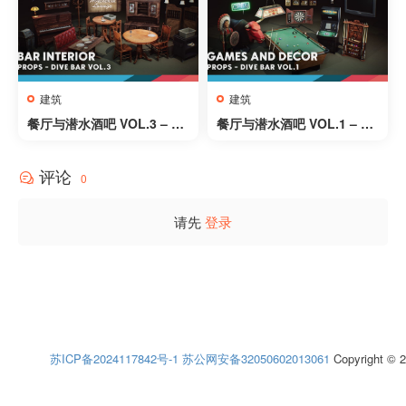
al Houses, House)
建筑
建筑
餐厅与潜水酒吧 VOL.3 – 酒
餐厅与潜水酒吧 VOL.1 – Re
吧室内场景 – Restaurant a
staurant and Dive Bar VO
nd Dive Bar VOL.3 – Bar I
L.1
评论
nteriors
0
请先
登录
苏ICP备2024117842号-1
苏公网安备32050602013061
Copyright © 