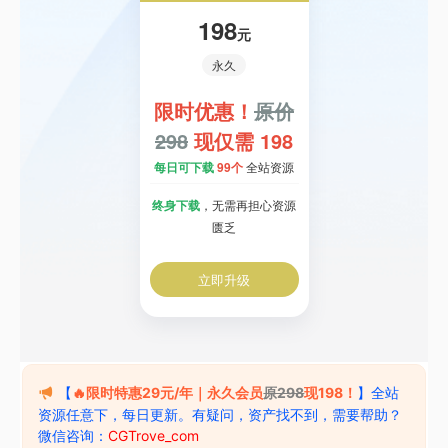
198
元
永久
限时优惠！
原价
298
现仅需 198
每日可下载
99个
全站资源
终身下载
，无需再担心资源
匮乏
立即升级
【
🔥限时特惠29元/年｜永久会员
原298
现198！
】全站
资源任意下，每日更新。有疑问，资产找不到，需要帮助？
微信咨询：
CGTrove_com