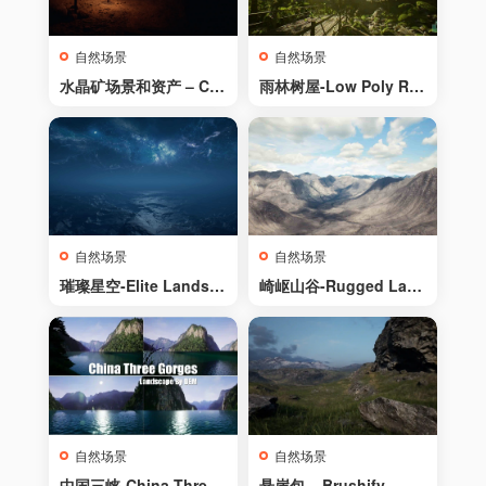
自然场景
自然场景
水晶矿场景和资产 – Cry
雨林树屋-Low Poly Rai
stal Mines – Scene an
nforest Pack
d Assets
自然场景
自然场景
璀璨星空-Elite Landsca
崎岖山谷-Rugged Land
pes: Alien Part I
scape
自然场景
自然场景
中国三峡-China Three
悬崖包 – Brushify – Cli