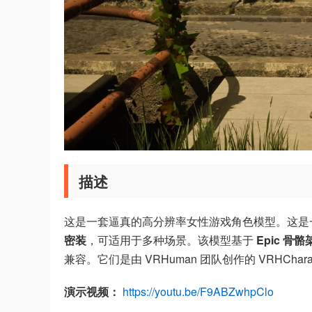
描述
这是一套逼真的高分辨率女性游戏角色模型。这是
密装
，可适用于多种场景。该模型基于
Epic 骨骼
兼容。它们是由 VRHuman 团队创作的 VRHChar
演示视频：
https://youtu.be/F9ABZwhpClo