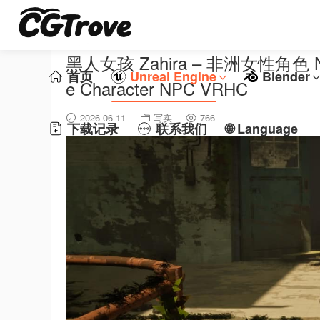
黑人女孩 Zahira – 非洲女性角色 NPC VR
首页
Unreal Engine
Blender
e Character NPC VRHC
2026-06-11
写实
766
下载记录
联系我们
🌐 Language