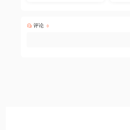
Cool Girl Character VRHC
ster
评论
0