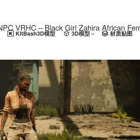
HC – Black Girl Zahira African Fem
KitBash3D模型
3D模型
材质贴图