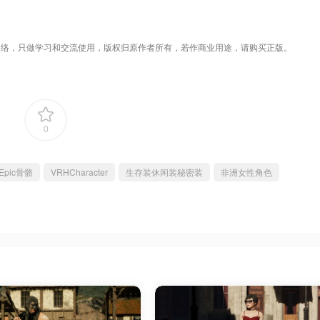
络，只做学习和交流使用，版权归原作者所有，若作商业用途，请购买正版。
0
Epic骨骼
VRHCharacter
生存装休闲装秘密装
非洲女性角色