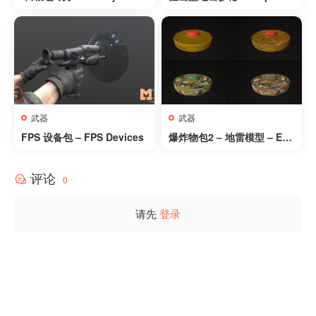
es
lt Shock Rifle
武器
武器
FPS 设备包 – FPS Devices
爆炸物包2 – 地雷模型 – Exp
losive Pack2 – Mines
评论
0
请先
登录