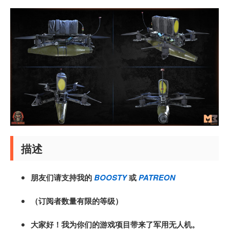
描述
朋友们请支持我的
BOOSTY
或
PATREON
（订阅者数量有限的等级）
大家好！我为你们的游戏项目带来了军用无人机。