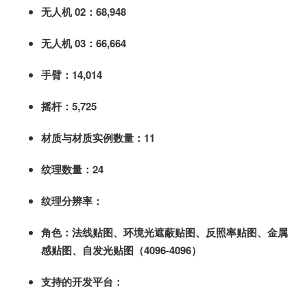
无人机 02：68,948
无人机 03：66,664
手臂：14,014
摇杆：5,725
材质与材质实例数量：11
纹理数量：24
纹理分辨率：
角色：法线贴图、环境光遮蔽贴图、反照率贴图、金属
感贴图、自发光贴图（4096-4096）
支持的开发平台：