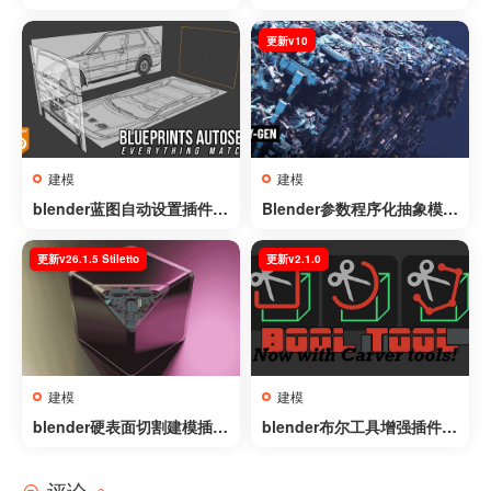
插件 – Context Pie v0.9.51
Atlas2Mesh v1.0.0
更新v10
建模
建模
blender蓝图自动设置插件 –
Blender参数程序化抽象模型
Blueprints AutoSetup v1.
生成器插件 – BY-GEN v10
3
更新v26.1.5 Stiletto
更新v2.1.0
建模
建模
blender硬表面切割建模插件
blender布尔工具增强插件 –
– BoxCutter v26.1.5 Stilett
Bool Tool v2.1.0
o
评论