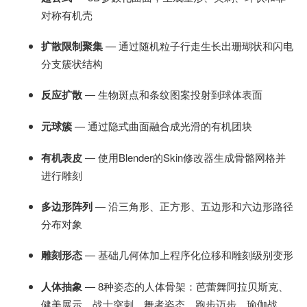
对称有机壳
扩散限制聚集
— 通过随机粒子行走生长出珊瑚状和闪电
分支簇状结构
反应扩散
— 生物斑点和条纹图案投射到球体表面
元球簇
— 通过隐式曲面融合成光滑的有机团块
有机表皮
— 使用Blender的Skin修改器生成骨骼网格并
进行雕刻
多边形阵列
— 沿三角形、正方形、五边形和六边形路径
分布对象
雕刻形态
— 基础几何体加上程序化位移和雕刻级别变形
人体抽象
— 8种姿态的人体骨架：芭蕾舞阿拉贝斯克、
健美展示、战士突刺、舞者姿态、跑步迈步、瑜伽战