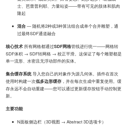
士、芭蕾普利耶、力量站姿——带有可见的肢体和肌肉
隆起
混合
— 随机将2种或3种算法组合成单个合并雕塑，通
过最终SDF通道融合
核心技术
所有网格都通过
SDF网格
管线进行统一——网格转
SDF体积 → SDF转网格 → 校正平滑。这保证了每个雕塑都是
单一流形、水密且无浮动部件的实体。
集合缓存系统
导入您自己的对象作为源几何体。插件在首次
使用时构建一次
低多边形缓存
，并在每次生成中重复使用。缓
存永远不会自动重建——您可以通过更新缓存按钮手动控制更
新。
主要功能
N面板侧边栏（3D视图 → Abstract 3D选项卡）