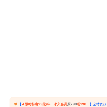
【
🔥限时特惠29元/年｜永久会员
原298
现198！
】全站资源