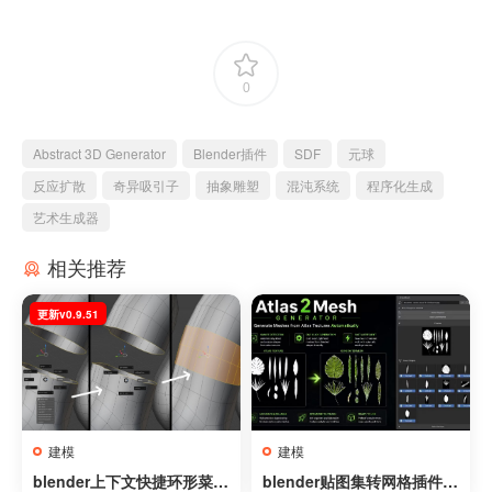
0
Abstract 3D Generator
Blender插件
SDF
元球
反应扩散
奇异吸引子
抽象雕塑
混沌系统
程序化生成
艺术生成器
相关推荐
更新v0.9.51
建模
建模
blender上下文快捷环形菜单
blender贴图集转网格插件 –