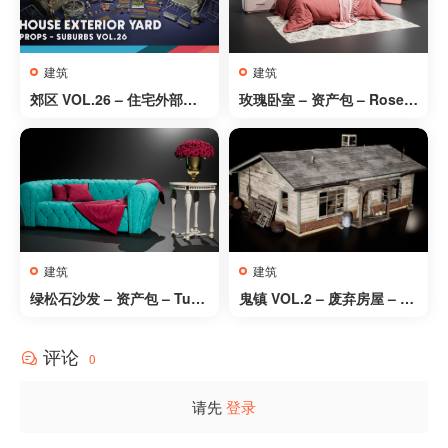
建筑
建筑
郊区 VOL.26 – 住宅外部庭
玫瑰卧室 – 资产包 – Rose B
院（Nanite 和低多边形）- S
edroom – Asset Pack
uburbs VOL.26 – House E
xterior Yard (Nanite and L
ow Poly)
建筑
建筑
绿松石沙发 – 资产包 – Turq
鬼镇 VOL.2 – 废弃房屋 – G
uoise Sofa – Asset Pack
host Town VOL.2 – Aband
oned Houses
评论
0
请先
登录