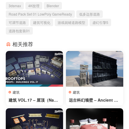
3dsmax
4K纹理
Blender
Road Pack Set 01 LowPoly GameReady
低多边形道路
可调节道路
建筑可视化
游戏就绪道路模型
虚幻引擎5
道路包套装01
相关推荐
建筑
建筑
建筑 VOL.17 – 屋顶（Nanit
远古科幻墙壁 – Ancient Sci
e 和低多边形）- Buildings
-Fi Walls
VOL.17 – Rooftops (Nanit
e & Low Poly)