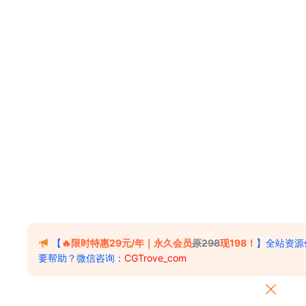
【
🔥限时特惠29元/年｜永久会员
原298
现198！
】全站资源
要帮助？微信咨询：
CGTrove_com