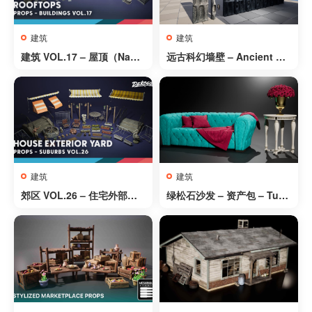
建筑
建筑
建筑 VOL.17 – 屋顶（Nanit
远古科幻墙壁 – Ancient Sci
e 和低多边形）- Buildings
-Fi Walls
VOL.17 – Rooftops (Nanit
e & Low Poly)
建筑
建筑
郊区 VOL.26 – 住宅外部庭
绿松石沙发 – 资产包 – Turq
院（Nanite 和低多边形）- S
uoise Sofa – Asset Pack
uburbs VOL.26 – House E
xterior Yard (Nanite and L
ow Poly)