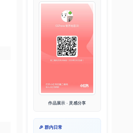
作品展示 · 灵感分享
🎉 群内日常