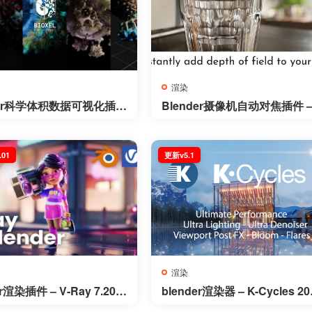
渲染
der科学体积数据可视化插件
Blender摄像机自动对焦插件 –
l Nodes v2.0.4
utofocus Pro v4.4
.01
更新v5.1
渲染
r渲染插件 – V-Ray 7.20.0
blender渲染器 – K-Cycles 20
lender
v5.1