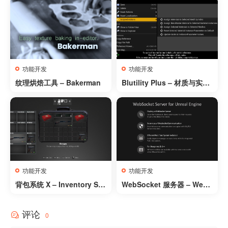
– Advanced Cars And Bik
es System – Vehicle Physi
cs – Traffic AI – Drift Polic
e
功能开发
功能开发
纹理烘焙工具 – Bakerman
Blutility Plus – 材质与实例
工具 – Blutility Plus – Mat
erial and Instance Option
s
功能开发
功能开发
背包系统 X – Inventory Sys
WebSocket 服务器 – WebS
tem X
ocket Server
评论
0