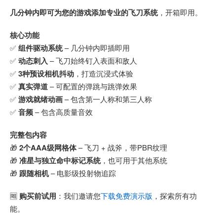
几分钟内即可为您的游戏添加专业的飞刀系统
，开箱即用。
核心功能
✅
组件驱动系统
– 几分钟内即插即用
✅
动态刺入
– 飞刀始终钉入表面和敌人
✅
3种预设相机抖动
，打造沉浸式体验
✅
真实弹道
– 可配置的弹跳与跳弹效果
✅
游戏就绪动画
– 包含第一人称和第三人称
✅
音频
– 包含高质量音效
完整包内容
🎁
2个AAA级网格体
– 飞刀 + 战斧，带PBR纹理
🎁
准星与独立命中标记系统
，也可用于其他系统
🎁
跟随相机
– 电影级投射物追踪
🆓
购买前试用
：我们邀请您
下载免费演示版
，探索所有功
能。