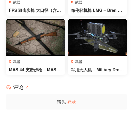
武器
武器
FPS 狙击步枪 大口径（含动
布伦轻机枪 LMG – Bren Li
画）- FPS Sniper Rifle Lar
ght Machine Gun LMG
ge Calibre (Animations)
武器
武器
MAS-44 突击步枪 – MAS-4
军用无人机 – Military Dron
4 Assault Rifle
es
评论
0
请先
登录