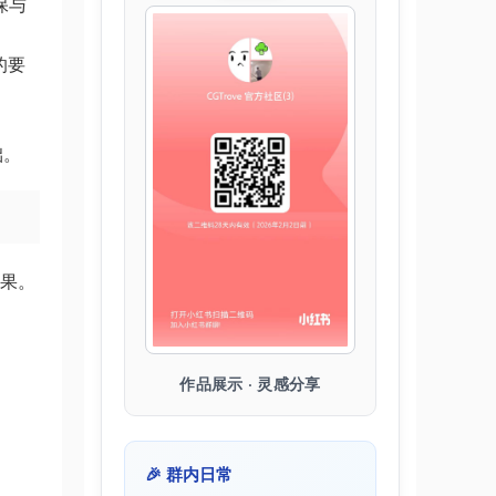
保与
的要
础。
效果。
作品展示 · 灵感分享
🎉 群内日常