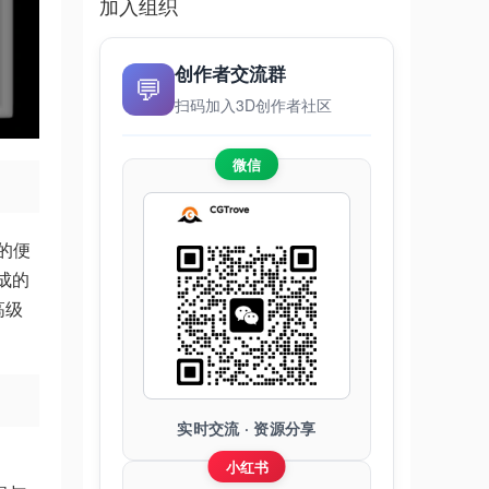
加入组织
创作者交流群
💬
扫码加入3D创作者社区
微信
）的便
成的
高级
实时交流 · 资源分享
小红书