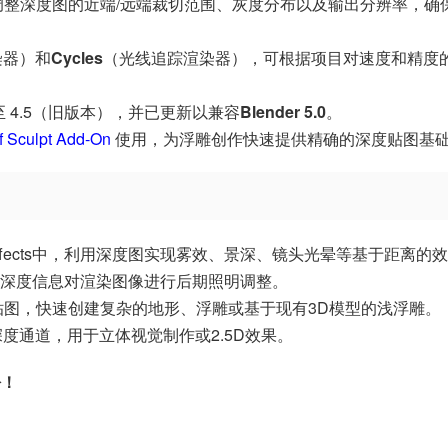
调整深度图的近端/远端裁切范围、灰度分布以及输出分辨率，确
染器）和
Cycles
（光线追踪渲染器），可根据项目对速度和精度
.0 至 4.5（旧版本），并已更新以兼容
Blender 5.0
。
f Sculpt Add-On
使用，为浮雕创作快速提供精确的深度贴图基
ter Effects中，利用深度图实现雾效、景深、镜头光晕等基于距离的
深度信息对渲染图像进行后期照明调整。
贴图，快速创建复杂的地形、浮雕或基于现有3D模型的浅浮雕。
度通道，用于立体视觉制作或2.5D效果。
松！