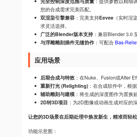
完全控制深度范围与质量
：提供参数以精细
您的合成需求完美匹配。
双渲染引擎兼容
：完美支持
Eevee
（实时渲
求灵活选择。
广泛的Blender版本支持
：兼容Blender 3
与浮雕雕刻插件无缝协作
：可配合
Bas-Relie
应用场景
后期合成与特效
：在Nuke、Fusion或Af
重新打光 (Relighting)
：在合成软件中，根据
辅助雕刻与建模
：将生成的深度图作为置换
2D转3D项目
：为2D图像或动画生成对应的深
让您的3D场景在后期处理中焕发新生，精准而轻
功能示意图：