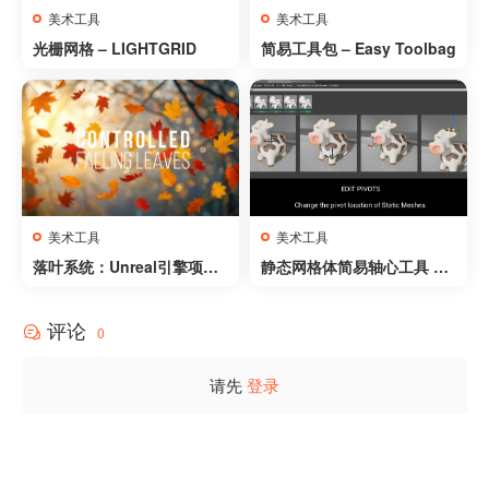
美术工具
美术工具
光栅网格 – LIGHTGRID
简易工具包 – Easy Toolbag
美术工具
美术工具
落叶系统：Unreal引擎项目
静态网格体简易轴心工具 – E
专用可控树叶效果 – Falling
asy Pivot Tool for Static M
Leaves System: Controlle
eshes
评论
d leaves for your Unreal e
0
ngine project
请先
登录