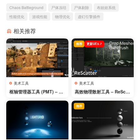
Chaos Battleground
尸体冻结
尸体剔除
布娃娃系统
性能优化
游戏性能
物理优化
虚幻引擎插件
相关推荐
推荐
更新UE5.7
美术工具
美术工具
枢轴管理器工具 (PMT) – Piv
高效物理散射工具 – ReScat
ot Manager Tool (PMT)
ter
推荐