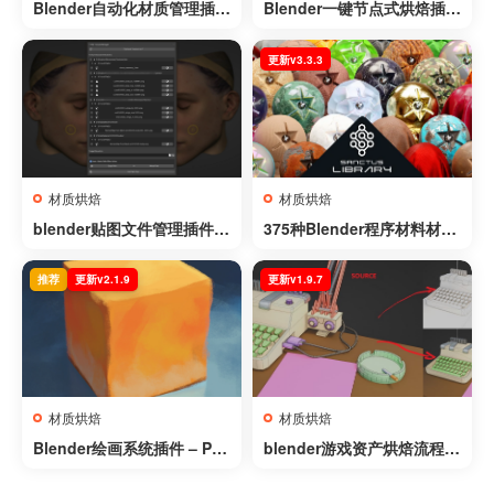
Blender自动化材质管理插件
Blender一键节点式烘焙插件
– AutoMat v1.3.1
– Bake Wrangler v1.9.2
更新v3.3.3
材质烘焙
材质烘焙
blender贴图文件管理插件 –
375种Blender程序材料材质
Blender File Texture Mana
预设库 Sanctus Library v3.
ger v2.2
3.3
推荐
更新v2.1.9
更新v1.9.7
材质烘焙
材质烘焙
Blender绘画系统插件 – Pai
blender游戏资产烘焙流程优
nt System v2.1.9
化插件 – GamiFlow v1.9.7