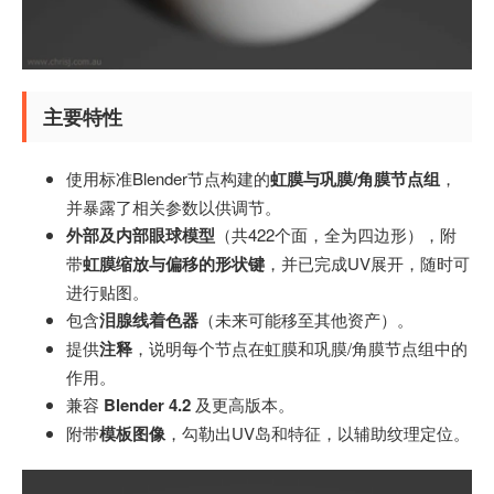
主要特性
使用标准Blender节点构建的
虹膜与巩膜/角膜节点组
，
并暴露了相关参数以供调节。
外部及内部眼球模型
（共422个面，全为四边形），附
带
虹膜缩放与偏移的形状键
，并已完成UV展开，随时可
进行贴图。
包含
泪腺线着色器
（未来可能移至其他资产）。
提供
注释
，说明每个节点在虹膜和巩膜/角膜节点组中的
作用。
兼容
Blender 4.2
及更高版本。
附带
模板图像
，勾勒出UV岛和特征，以辅助纹理定位。