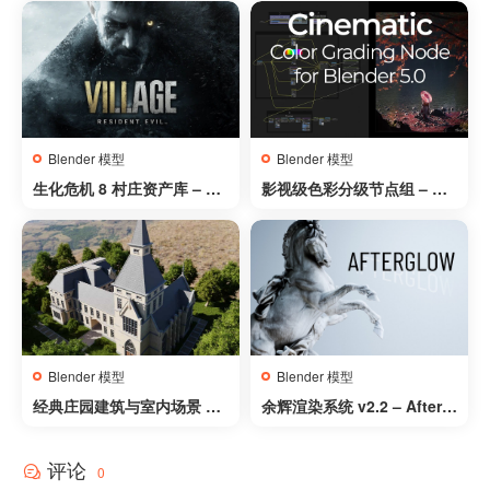
m – Room 203
se 15 For Blender Eevee A
nd Cycles
Blender 模型
Blender 模型
生化危机 8 村庄资产库 – Re
影视级色彩分级节点组 – Cin
sident Evil Village Asset L
ematic Color Grading Nod
ibrary
e
Blender 模型
Blender 模型
经典庄园建筑与室内场景 –
余辉渲染系统 v2.2 – Aftergl
Classic Estate with interio
ow v2.2
r for Blender Eevee and C
评论
ycles
0