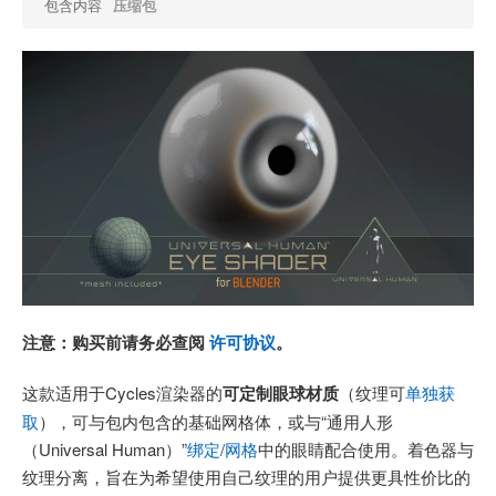
包含内容
压缩包
注意：购买前请务必查阅
许可协议
。
这款适用于Cycles渲染器的
可定制眼球材质
（纹理可
单独获
取
），可与包内包含的基础网格体，或与“通用人形
（Universal Human）”
绑定
/
网格
中的眼睛配合使用。着色器与
纹理分离，旨在为希望使用自己纹理的用户提供更具性价比的