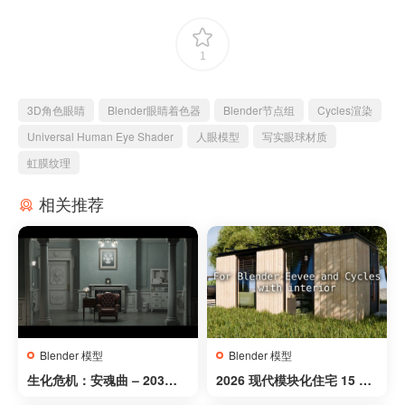
1
3D角色眼睛
Blender眼睛着色器
Blender节点组
Cycles渲染
Universal Human Eye Shader
人眼模型
写实眼球材质
虹膜纹理
相关推荐
Blender 模型
Blender 模型
生化危机：安魂曲 – 203房
2026 现代模块化住宅 15 – 2
间 – Resident Evil Requie
026 Modern Modular Hou