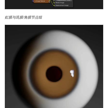
虹膜与巩膜/角膜节点组