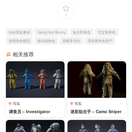
2
Epic骨架兼容
Gang Fem Bunny
兔女郎角色
可定制角色
游戏角色模型
移动端角色
高帧率优化
高质量角色资产
相关推荐
写实
写实
调查员 – Investigator
迷彩狙击手 – Camo Sniper