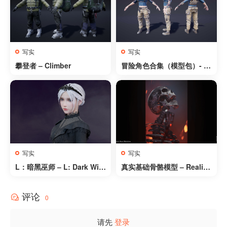
写实
写实
攀登者 – Climber
冒险角色合集（模型包）- A
dventure Characters (Pac
k)
写实
写实
L：暗黑巫师 – L: Dark Wiz
真实基础骨骼模型 – Realisti
ard
c Base Skeleton
评论
0
请先
登录