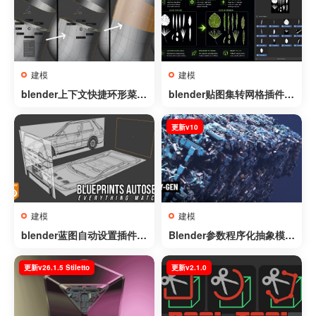
建模
建模
blender上下文快捷环形菜单
blender贴图集转网格插件 –
插件 – Context Pie v0.9.51
Atlas2Mesh v1.0.0
更新v10
建模
建模
blender蓝图自动设置插件 –
Blender参数程序化抽象模型
Blueprints AutoSetup v1.
生成器插件 – BY-GEN v10
3
更新v26.1.5 Stiletto
更新v2.1.0