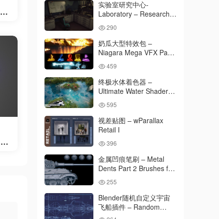
实验室研究中心-
T
Laboratory – Research
Center
290
奶瓜大型特效包 –
Niagara Mega VFX Pack
vol. 1
459
终极水体着色器 –
Ultimate Water Shader
UE4 and 5
595
视差贴图 – wParallax
Retail I
 –
396
ia
金属凹痕笔刷 – Metal
Dents Part 2 Brushes for
Zbrush (2019+)
255
Blender随机自定义宇宙
飞船插件 – Random
Starship v2.1.0 + Presets