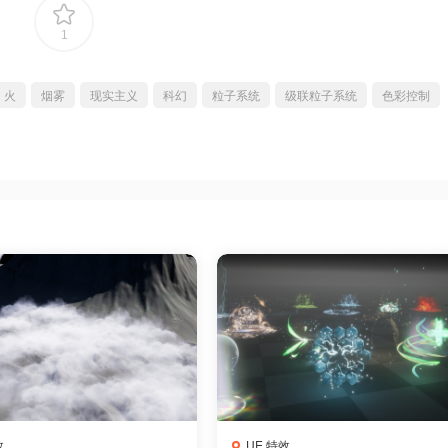
1
火
烟雾
现实主义
科幻
粒子系统
级联粒子系统
色彩控制
效
UE 特效