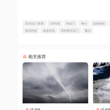
2D传送门效果
UE特效
传送门
奇幻
游戏特效
视觉特效
速度控制
高质量传送门
魔法
相关推荐
UE 特效
UE 特