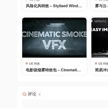
风格化风特效 – Stylised Wind V
雾与云 –
FX
UE 特效
UE 特
电影级烟雾特效包 – Cinematic S
简易冲击帧
moke VFX PACK
es
评论
0