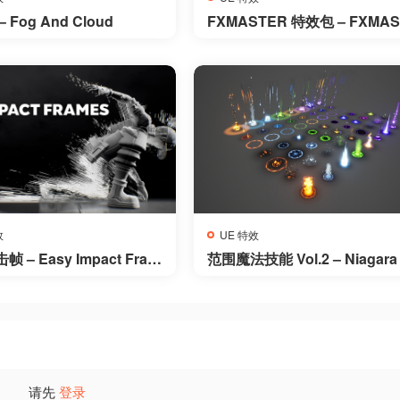
 Fog And Cloud
FXMASTER 特效包 – FXMAS
ER
效
UE 特效
 – Easy Impact Fram
范围魔法技能 Vol.2 – Niagara
AoE Magic Abilities Vol.2 – N
gara
请先
登录