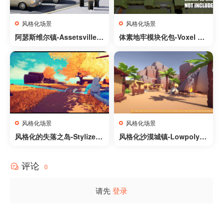
风格化场景
风格化场景
阿瑟斯维尔镇-Assetsville T
体素地牢模块化包-Voxel Du
own
ngeon Modular Pack With
10 Styles and many small
props
风格化场景
风格化场景
风格化的失落之岛-Stylized
风格化沙漠城镇-Lowpoly S
Lost Island
tyle Desert Pack
评论
0
请先
登录