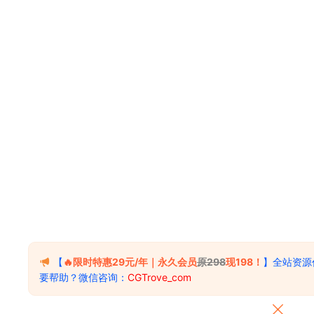
【
🔥限时特惠29元/年｜永久会员
原298
现198！
】全站资源
要帮助？微信咨询：
CGTrove_com