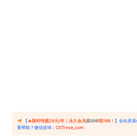
【
🔥限时特惠29元/年｜永久会员
原298
现198！
】全站资源
要帮助？微信咨询：
CGTrove_com