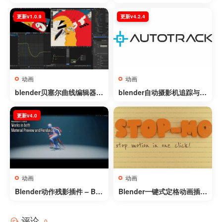
cker v5.02 | Win+Mac
utoCam v2.1.0
更新v1.0.9
更新v4.2.4
动画
动画
blender贝塞尔曲线编辑器插
blender自动摄影机追踪与反
件 – Bezier Curve Editor v
求插件 – AutoTrack v4.2.4
1.0.9
更新v4.0
动画
动画
Blender动作残影插件 – Bre
Blender一键式定格动画插件
akdowner v4.0
– Stop-Mo v1.4
评论
0