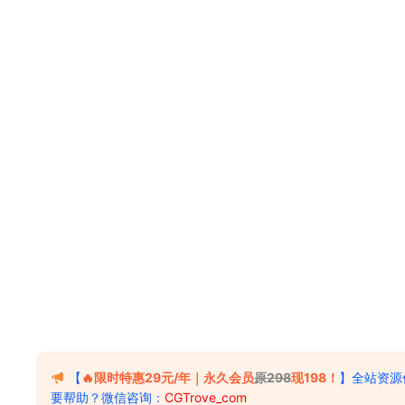
【
🔥限时特惠29元/年｜永久会员
原298
现198！
】全站资源
要帮助？微信咨询：
CGTrove_com