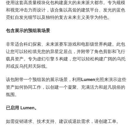
使用这套高质量模块化包构建庞大的未来派大都市。专为规模
和视觉冲击力而设计，该合集以高耸的建筑平台、发光的蓝色
霓虹自发光细节以及独特的复古未来主义美学为特色。
包含展示的预组装场景
非常适合科幻探索、未来派赛车游戏和电影级世界构建。此包
让您可以轻松填充您的异星定居点，并附带了角色剪影和飞行
载具资产。专为虚幻引擎 5 构建，您可以轻松构建广阔的乌托
邦或反乌托邦天际线。
该包附带一个预组装的展示场景，利用
Lumen
光照来演示这些
资产如何协同工作，以创建一个凝聚、充满活力和超凡脱俗的
氛围。
已启用 Lumen。
如需促销请求、技术支持、建议或退款需求，请创建工单。