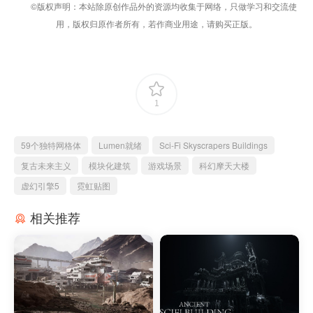
©版权声明：本站除原创作品外的资源均收集于网络，只做学习和交流使
用，版权归原作者所有，若作商业用途，请购买正版。
1
59个独特网格体
Lumen就绪
Sci-Fi Skyscrapers Buildings
复古未来主义
模块化建筑
游戏场景
科幻摩天大楼
虚幻引擎5
霓虹贴图
相关推荐