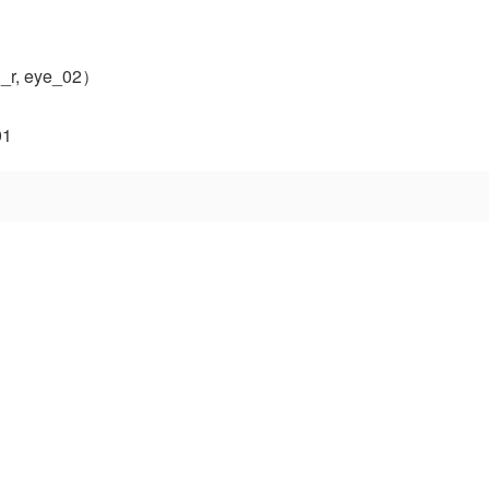
r, eye_02）
01