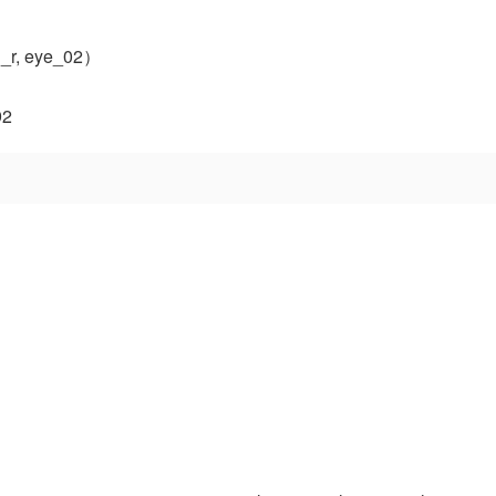
r, eye_02）
92