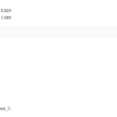
0,923
1,083
eye_l）