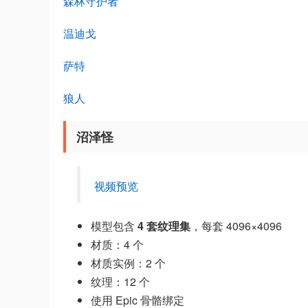
森林守护者
温迪戈
萨特
狼人
沼泽怪
视频预览
模型包含
4 套纹理集
，每套 4096×4096
材质：4 个
材质实例：2 个
纹理：12 个
使用 Epic 骨骼绑定