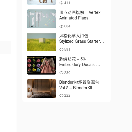
411
Model
顶点动画旗帜 – Vertex
Animated Flags
684
风格化草入门包 –
Stylized Grass Starter
Pack
591
刺绣贴花 – 50-
Embroidery Decals-
SBSAR-Vol3
230
BlenderKit场景资源包
Vol.2 – BlenderKit
Scenes Pack 2
222