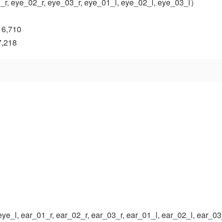
e_02_r, eye_03_r, eye_01_l, eye_02_l, eye_03_l）
6,710
,218
ear_01_r, ear_02_r, ear_03_r, ear_01_l, ear_02_l, ear_0