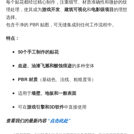
每个贴花都经过精心制作，注重细节、材质准确性和微妙的纹
理处理，使其成为
游戏开发
、
建筑可视化
和
电影级项目
的理想
选择。
包含干净的 PBR 贴图，可无缝集成到任何工作流程中。
特点：
50个手工制作的贴花
血迹、油漆飞溅和酸蚀痕迹
的多种变体
PBR 材质
（基础色、法线、粗糙度等）
适用于
墙壁、地板和一般表面
可在
游戏引擎和3D软件
中直接使用
查看我们的最新内容
“点击此处”