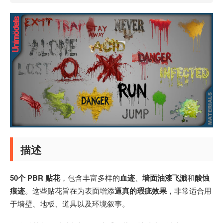
描述
50个 PBR 贴花
，包含丰富多样的
血迹
、
墙面油漆飞溅
和
酸蚀
痕迹
。这些贴花旨在为表面增添
逼真的瑕疵效果
，非常适合用
于墙壁、地板、道具以及环境叙事。