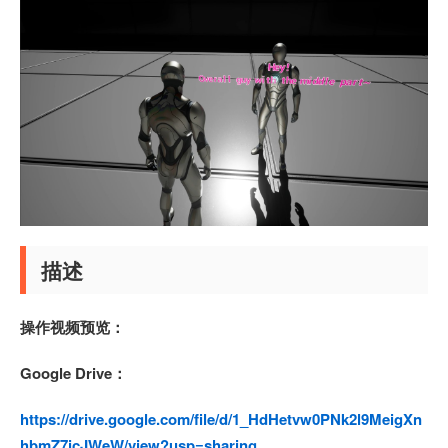
描述
操作视频预览：
Google Drive：
https://drive.google.com/file/d/1_HdHetvw0PNk2l9MeigXn
hbmZ7icJWeW/view?usp=sharing