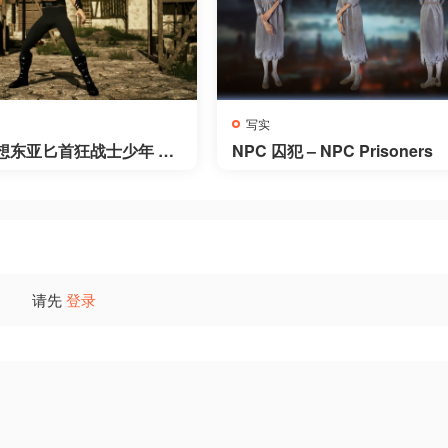
写实
想东亚匕首狂战士少年 –
NPC 囚犯 – NPC Prisoners
antasy East Asian Dagg
al Warrior Boy
请先
登录