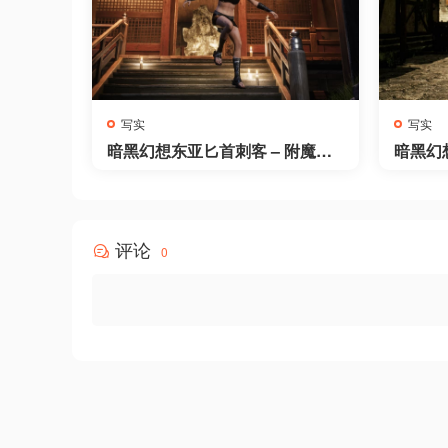
写实
写实
暗黑幻想东亚匕首刺客 – 附魔少
暗黑幻
女 – Dark Fantasy East Asian D
Dark F
agger Assassin Enchanted Girl
er Brut
评论
0