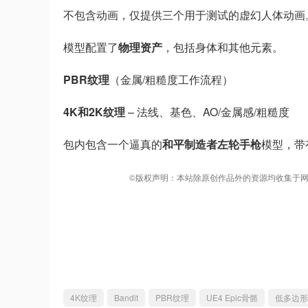
不包含动画，仅提供三个用于测试的虚幻人体动画
模型配置了
物理资产
，包括身体和其他元素。
PBR纹理
（金属/粗糙度工作流程）
4K和2K纹理
– 法线、基色、AO/金属感/粗糙度
包内包含一个逼真的
和平制造者左轮手枪
模型，带
©版权声明：本站除原创作品外的资源均收集于网
4K纹理
Bandit
PBR纹理
UE4 Epic骨骼
低多边形