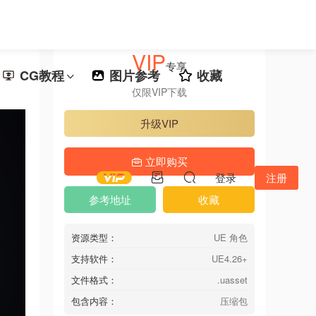
VIP
专享
CG教程
图片参考
收藏
仅限VIP下载
升级VIP
立即购买
登录
注册
参考地址
收藏
资源类型：
UE 角色
支持软件：
UE4.26+
文件格式：
.uasset
包含内容：
压缩包