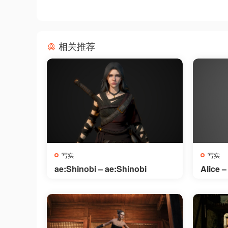
相关推荐
写实
写实
ae:Shinobi – ae:Shinobi
Alice
– Alic
Charac