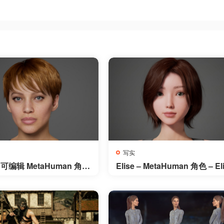
写实
 – 可编辑 MetaHuman 角色
Elise – MetaHuman 角色 – El
e – Editable MetaHuman
– MetaHuman Character
ter