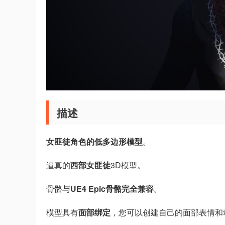
描述
女匪徒角色的低多边形模型
。
逼真的
西部女匪徒
3D模型。
骨骼与
UE4 Epic骨骼完全兼容
。
模型具有
面部绑定
，您可以创建自己的面部表情和