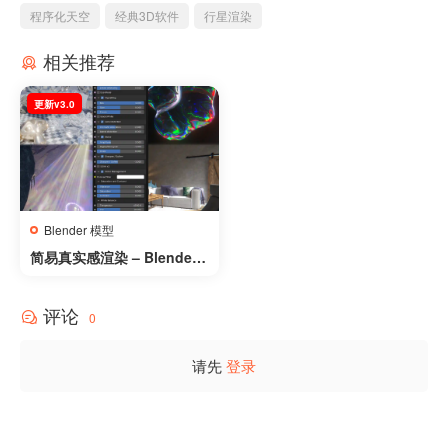
程序化天空
经典3D软件
行星渲染
相关推荐
更新v3.0
Blender 模型
简易真实感渲染 – Blender
免费合成节点组 – Easy Pho
torealism v3.0
评论
0
请先
登录