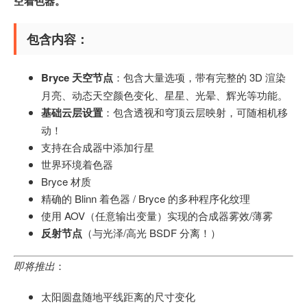
空着色器。
包含内容：
Bryce 天空节点
：包含大量选项，带有完整的 3D 渲染
月亮、动态天空颜色变化、星星、光晕、辉光等功能。
基础云层设置
：包含透视和穹顶云层映射，可随相机移
动！
支持在合成器中添加行星
世界环境着色器
Bryce 材质
精确的 Blinn 着色器 / Bryce 的多种程序化纹理
使用 AOV（任意输出变量）实现的合成器雾效/薄雾
反射节点
（与光泽/高光 BSDF 分离！）
即将推出
：
太阳圆盘随地平线距离的尺寸变化