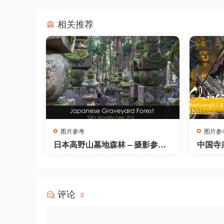
相关推荐
图片参考
图片参
日本高野山墓地森林 – 摄影参考
中国寺庙 
素材包 – Japanese Graveyard F
mple –
orest (Kōya-san) – photo refere
nce pack
评论
0