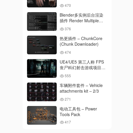
骨骼 – 已绑定 – Work
470
gloves for Metahuman
3D model 146 – MH &
Blender多实例后台渲染
UE5 Skeletons – Rigged
插件 Render Multiple
Instances v1.1
376
热更插件 – ChunkCore
(Chunk Downloader)
474
UE4/UE5 第三人称 FPS
丧尸科幻射击游戏项目完
整工程 – Complete
555
Project for Third-Person
FPS Sci-Fi Zombie
车辆附件套件 – Vehicle
Shooter (UE4/UE5)
attachments kit – 2/3
271
电动工具包 – Power
Tools Pack
417