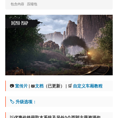
包含内容
压缩包
📷
宣传片
|
📖
文档
（已更新） | 🛒
自定义车厢教程
🏷️ 升级选项：
以优惠价格获取本系统及另外3个西部主题资源包，