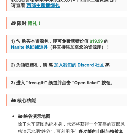
请查看
西部主题捆绑包
🎁 限时
赠礼！
1) 🔨 购买本资源包，即可免费获赠价值
$19.99
的
Nanite 铁匠铺道具
（将直接添加至您的资源库）！
2) 为领取赠礼，请 👾
加入我们的 Discord 社区
👾
3) 进入 “free-gift” 频道并点击 “Open ticket” 按钮。
🚂
核心功能
🚂 峡谷演示地图
除了火车蓝图系统本身，您还将获得一个完整的西部风
格演示地图“峡谷”，可利用我们
多功能的山脉与植被套