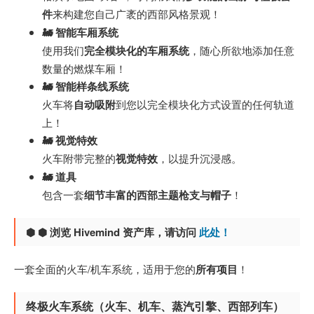
件
来构建您自己广袤的西部风格景观！
🚂 智能车厢系统
使用我们
完全模块化的车厢系统
，随心所欲地添加任意
数量的燃煤车厢！
🚂 智能样条线系统
火车将
自动吸附
到您以完全模块化方式设置的任何轨道
上！
🚂 视觉特效
火车附带完整的
视觉特效
，以提升沉浸感。
🚂 道具
包含一套
细节丰富的西部主题枪支与帽子
！
⬢ ⬢ 浏览 Hivemind 资产库，请访问
此处！
一套全面的火车/机车系统，适用于您的
所有项目
！
终极火车系统（火车、机车、蒸汽引擎、西部列车）