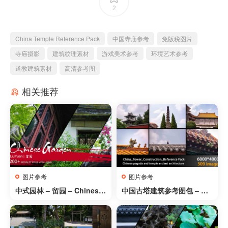
2
China Temple Reference Pack
中国寺庙参考
免版税图片
寺庙摄影
建筑纹理素材
游戏美术参考
环境艺术参考
道教建筑素材
高清参考图
相关推荐
图片参考
图片参考
中式园林 – 留园 – Chinese
中国古塔建筑参考图包 – Chi
Garden: Liu Yuan
na Tower Construction Re
ference Pack