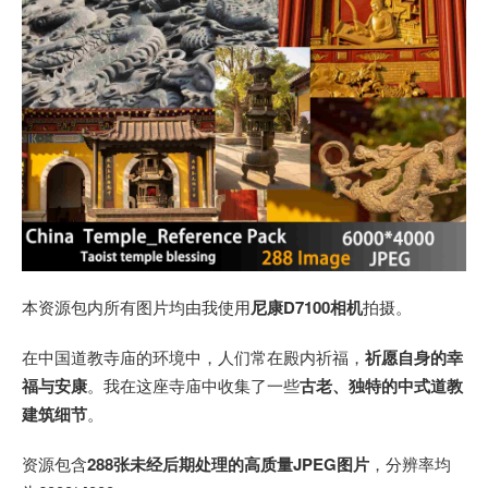
本资源包内所有图片均由我使用
尼康D7100相机
拍摄。
在中国道教寺庙的环境中，人们常在殿内祈福，
祈愿自身的幸
福与安康
。我在这座寺庙中收集了一些
古老、独特的中式道教
建筑细节
。
资源包含
288张未经后期处理的高质量JPEG图片
，分辨率均