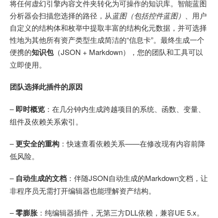
将任何虚幻引擎内容文件夹转化为可操作的知识库。智能蓝图
分析器会扫描您选择的路径，从
蓝图（包括控件蓝图）
、用户
自定义的结构体和枚举中提取丰富的结构化元数据，并可选择
性地为其他所有资产类型生成简洁的“信息卡”。最终生成一个
便携的
知识包
（JSON + Markdown），您的团队和工具可以
立即使用。
团队选择此插件的原因
–
即时概览
：在几分钟内生成跨越项目的系统、函数、变量、
组件及依赖关系索引。
–
更安全的重构
：快速查看依赖关系——在修改现有内容前降
低风险。
–
自动生成的文档
：伴随JSON自动生成的Markdown文档，让
非程序员无需打开编辑器也能理解资产结构。
–
零膨胀
：纯编辑器插件，无第三方DLL依赖，兼容UE 5.x。