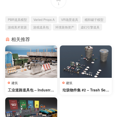
1
PBR道具模型
Varied Props A
VR场景道具
桶和罐子模型
游戏美术资源
游戏道具包
环境装饰资产
虚幻引擎道具
相关推荐
建筑
建筑
工业道路道具包 – Industrial
垃圾物件集 #2 – Trash Set.
Road Props Pack
2