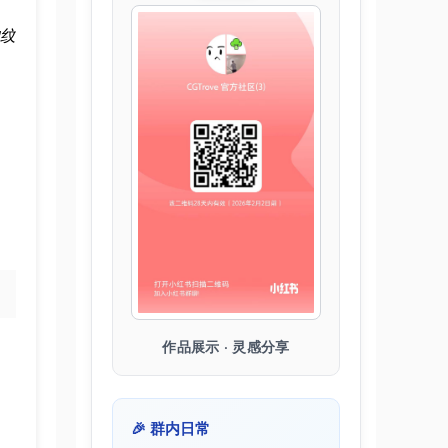
纹
作品展示 · 灵感分享
🎉 群内日常