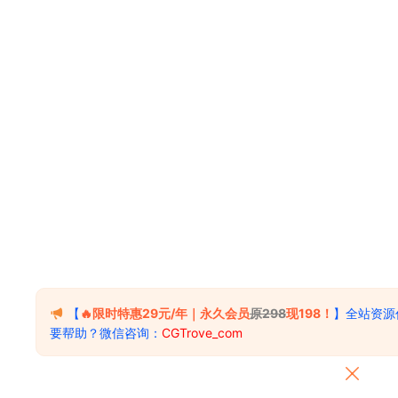
【
🔥限时特惠29元/年｜永久会员
原298
现198！
】全站资源
要帮助？微信咨询：
CGTrove_com