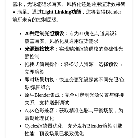
需求，无论您追求写实、风格化还是通用渲染效果皆
可满足。通过
Light Linking功能
，您将获得Blender
前所未有的控制层级。
20种定制光照预设
：专为3D角色与道具设计，
覆盖写实、风格化及通用渲染需求
光源链接技术
：实现精准渲染调校的突破性光
照控制
拖拽式简易操作：轻松导入资源→选择预设→
立即渲染
即时场景切换：快速变更预设探索不同光照/色
彩/氛围组合
原生Blender集成：完全可定制光源位置与链接
关系，支持增删调试
AgX色彩兼容：获取精准色彩与平衡场景，为
后期处理优化
Cycles渲染器优化：充分发挥Blender渲染引擎
性能，预设场景已极致优化