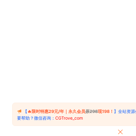
【
🔥限时特惠29元/年｜永久会员
原298
现198！
】全站资源
要帮助？微信咨询：
CGTrove_com